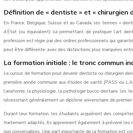
Définition de « dentiste » et « chirurgien 
En France, Belgique, Suisse et au Canada, les termes « denti
d’État (ou équivalent) lui permettant de pratiquer l’art de
profession est régie par des ordres professionnels qui garant
peut être différente, avec des distinctions plus marquées entre
La formation initiale : le tronc commun i
Le cursus de formation pour devenir dentiste ou chirurgien den
première année commune aux études de santé (PASS ou L.AS),
l’anatomie, la physiologie, la pathologie bucco-dentaire, les te
nécessitant généralement un diplôme universitaire de premier 
Durant leur formation, les étudiants acquièrent des compéten
traitement adaptés. Ils apprennent également à prévenir les ma
non conservables. Une part importante de la formation est con