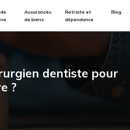
 de
Assurances
Retraite et
Blog
ine
de biens
dépendance
irurgien dentiste pour
e ?