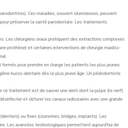
(parodontites). Ces maladies, souvent silencieuses, peuvent
s pour préserver la santé parodontale. Les traitements
ires. Les chirurgiens oraux pratiquent des extractions complexes
une prothèse) et certaines interventions de chirurgie maxillo-
mal.
t formés pour prendre en charge les patients les plus jeunes
’hygiène bucco-dentaire dès le plus jeune âge. Un pédodontiste
e ce traitement est de sauver une dent dont la pulpe (le nerf)
ésinfecter et obturer les canaux radiculaires avec une grande
ntiers) ou fixes (couronnes, bridges, implants). Les
urire. Les avancées technologiques permettent aujourd’hui de