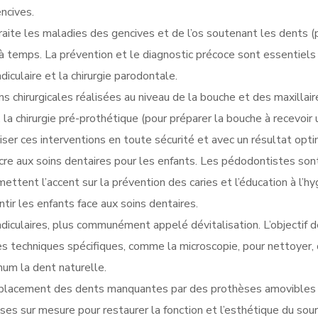
ncives.
traite les maladies des gencives et de l’os soutenant les dents 
s à temps. La prévention et le diagnostic précoce sont essentiel
iculaire et la chirurgie parodontale.
ons chirurgicales réalisées au niveau de la bouche et des maxilla
 la chirurgie pré-prothétique (pour préparer la bouche à recevoir 
aliser ces interventions en toute sécurité et avec un résultat opti
acre aux soins dentaires pour les enfants. Les pédodontistes son
s mettent l’accent sur la prévention des caries et l’éducation à l
tir les enfants face aux soins dentaires.
diculaires, plus communément appelé dévitalisation. L’objectif d
s techniques spécifiques, comme la microscopie, pour nettoyer, d
mum la dent naturelle.
placement des dents manquantes par des prothèses amovibles (de
ses sur mesure pour restaurer la fonction et l’esthétique du so