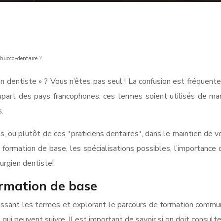
é bucco-dentaire ?
n dentiste » ? Vous n’êtes pas seul ! La confusion est fréquent
upart des pays francophones, ces termes soient utilisés de mani
.
s, ou plutôt de ces *praticiens dentaires*, dans le maintien de v
formation de base, les spécialisations possibles, l’importance
rurgien dentiste!
ormation de base
finissant les termes et explorant le parcours de formation com
 qui peuvent suivre. Il est important de savoir si on doit consult