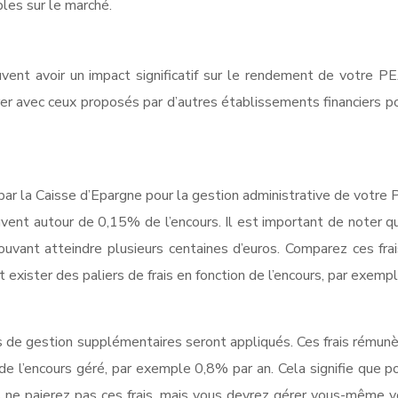
bles sur le marché.
euvent avoir un impact significatif sur le rendement de votre P
r avec ceux proposés par d’autres établissements financiers pou
r la Caisse d’Epargne pour la gestion administrative de votre P
ouvent autour de 0,15% de l’encours. Il est important de noter qu
uvant atteindre plusieurs centaines d’euros. Comparez ces fr
t exister des paliers de frais en fonction de l’encours, par exemp
s de gestion supplémentaires seront appliqués. Ces frais rémunèr
de l’encours géré, par exemple 0,8% par an. Cela signifie que
us ne paierez pas ces frais, mais vous devrez gérer vous-même vo