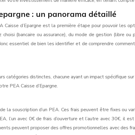
oter votre investissement de manière efficace, en tenant compte
d’epargne : un panorama détaillé
A Caisse d’Epargne est la première étape pour pouvoir les opt
hoisi (bancaire ou assurance), du mode de gestion (libre ou pi
onc essentiel de bien les identifier et de comprendre comment i
rs catégories distinctes, chacune ayant un impact spécifique sur
 votre PEA Caisse d’Epargne.
de la souscription d’un PEA. Ces frais peuvent être fixes ou vari
l’un avec 0€ de frais d’ouverture et l’autre avec 30€, il est im
ements peuvent proposer des offres promotionnelles avec des frais