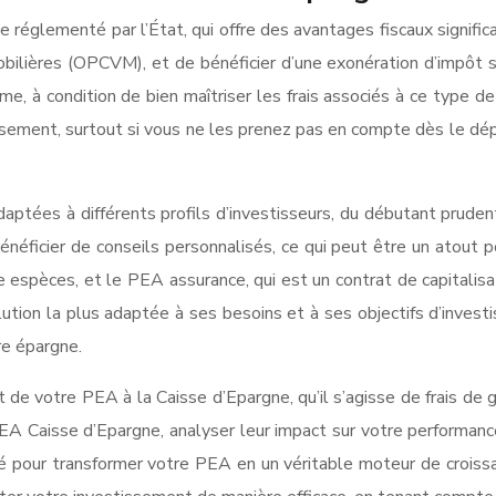
réglementé par l’État, qui offre des avantages fiscaux significat
bilières (OPCVM), et de bénéficier d’une exonération d’impôt s
rme, à condition de bien maîtriser les frais associés à ce type
sement, surtout si vous ne les prenez pas en compte dès le dép
tées à différents profils d’investisseurs, du débutant prudent 
bénéficier de conseils personnalisés, ce qui peut être un atout
 espèces, et le PEA assurance, qui est un contrat de capitalisa
olution la plus adaptée à ses besoins et à ses objectifs d’inves
re épargne.
 de votre PEA à la Caisse d’Epargne, qu’il s’agisse de frais de g
s PEA Caisse d’Epargne, analyser leur impact sur votre performan
lé pour transformer votre PEA en un véritable moteur de croiss