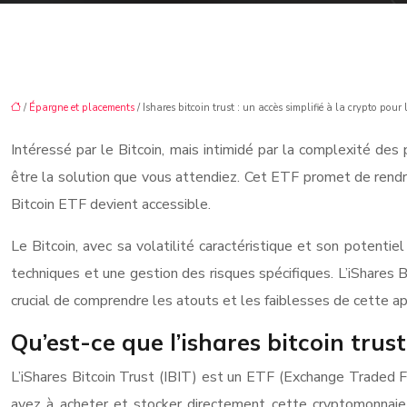
/
Épargne et placements
/ Ishares bitcoin trust : un accès simplifié à la crypto pour
Intéressé par le Bitcoin, mais intimidé par la complexité des 
être la solution que vous attendiez. Cet ETF promet de rendre l
Bitcoin ETF devient accessible.
Le Bitcoin, avec sa volatilité caractéristique et son potentie
techniques et une gestion des risques spécifiques. L’iShares B
crucial de comprendre les atouts et les faiblesses de cette a
Qu’est-ce que l’ishares bitcoin trust
L’iShares Bitcoin Trust (IBIT) est un ETF (Exchange Traded Fu
ayez à acheter et stocker directement cette cryptomonnaie. 