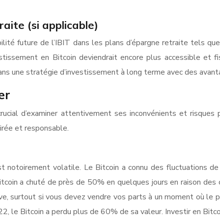
aite (si applicable)
bilité future de l’IBIT dans les plans d’épargne retraite tels q
nvestissement en Bitcoin deviendrait encore plus accessible e
dans une stratégie d’investissement à long terme avec des avantag
er
 crucial d’examiner attentivement ses inconvénients et risques
irée et responsable.
est notoirement volatile. Le Bitcoin a connu des fluctuations d
 Bitcoin a chuté de près de 50% en quelques jours en raison de
ive, surtout si vous devez vendre vos parts à un moment où le pri
, le Bitcoin a perdu plus de 60% de sa valeur. Investir en Bitco