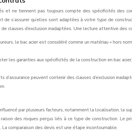
 contrats
 et ne tiennent pas toujours compte des spécificités des const
 de s’assurer qu’elles sont adaptées à votre type de constructi
de clauses d’exclusion inadaptées. Une lecture attentive des co
sureurs, le bac acier est considéré comme un matériau « hors nor
apter les garanties aux spécificités de la construction en bac a
ats d’assurance peuvent contenir des clauses d’exclusion inadapt
en.
fluencé par plusieurs facteurs, notamment la localisation, la sup
aison des risques perçus liés à ce type de construction. Le pr
e. La comparaison des devis est une étape incontournable.