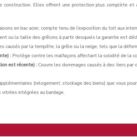
 de construction. Elles offrent une protection plus complète 
isons en bac acier, compte tenu de l’exposition du toit aux inte
vent ou la taille des grêlons à partir desquels la garantie est dé
causés par la tempête, la grêle ou la neige, tels que la déformati
nte) :
Protège contre les malfaçons affectant la solidité de la c
tion est récente) :
Couvre les dommages causés à des tiers par de
upplémentaires (relogement, stockage des biens) que vous pourrie
s vitrées intégrées au bardage.