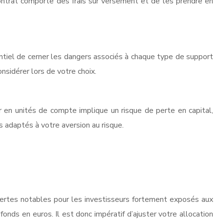
 contrat comporte des frais sur versement et de les prendre en
ntiel de cerner les dangers associés à chaque type de support
nsidérer lors de votre choix.
r en unités de compte implique un risque de perte en capital,
 adaptés à votre aversion au risque.
ertes notables pour les investisseurs fortement exposés aux
fonds en euros. Il est donc impératif d’ajuster votre allocation