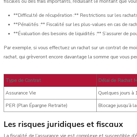
fiscales ou des frais importants, réduisant le montant que vous
**Difficulté de récupération :** Restrictions sur les rach
**Pénalités :** Fiscalité sur les plus-values en cas de rach
**Évaluation des besoins de liquidités :** S’assurer de po
Par exemple, si vous effectuez un rachat sur un contrat de moi
rachat, qui grèveront encore davantage la somme que vous perce
Type de Contrat
Délai de Rachat 
Assurance Vie
Quelques jours à 
PER (Plan Épargne Retraite)
Blocage jusqu’à la
Les risques juridiques et fiscaux
La fiscalité de l’assurance vie est complexe et susceptible d’