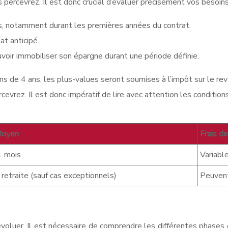
 percevrez. Il est donc crucial d’évaluer précisément vos besoins
ats, notamment durant les premières années du contrat.
at anticipé.
uvoir immobiliser son épargne durant une période définie.
ns de 4 ans, les plus-values seront soumises à l’impôt sur le re
vrez. Il est donc impératif de lire avec attention les condition
Moyen
Frais d
1 mois
Variabl
 retraite (sauf cas exceptionnels)
Peuvent
évoluer. Il est nécessaire de comprendre les différentes phases d