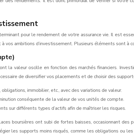
érer des rendements. Il est donc primordial de vérifier si votre
estissement
terminant pour le rendement de votre assurance vie. Il est esse
 et à vos ambitions d’investissement. Plusieurs éléments sont à co
mpte)
 la valeur oscille en fonction des marchés financiers. Investi
essaire de diversifier vos placements et de choisir des supports
bligations, immobilier, etc., avec des variations de valeur.
diminution conséquente de la valeur de vos unités de compte.
ts sur différents types d’actifs afin de maîtriser les risques.
ces boursières ont subi de fortes baisses, occasionnant des p
ilégier les supports moins risqués, comme les obligations ou les 