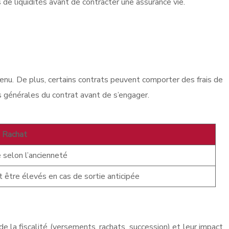
 de liquidités avant de contracter une assurance vie.
venu. De plus, certains contrats peuvent comporter des frais de
s générales du contrat avant de s’engager.
e Rachat
e selon l’ancienneté
 être élevés en cas de sortie anticipée
e la fiscalité (versements, rachats, succession) et leur impact