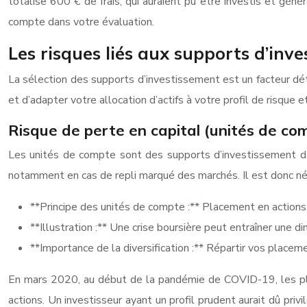
totalise 600 € de frais, qui auraient pu être investis et gén
compte dans votre évaluation.
Les risques liés aux supports d’inv
La sélection des supports d’investissement est un facteur dé
et d’adapter votre allocation d’actifs à votre profil de risque
Risque de perte en capital (unités de co
Les unités de compte sont des supports d’investissement dont
notamment en cas de repli marqué des marchés. Il est donc néc
**Principe des unités de compte :** Placement en actions, o
**Illustration :** Une crise boursière peut entraîner une 
**Importance de la diversification :** Répartir vos placemen
En mars 2020, au début de la pandémie de COVID-19, les pla
actions. Un investisseur ayant un profil prudent aurait dû priv