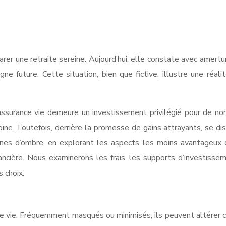
arer une retraite sereine. Aujourd’hui, elle constate avec amertu
ne future. Cette situation, bien que fictive, illustre une réa
’assurance vie demeure un investissement privilégié pour de no
ine. Toutefois, derrière la promesse de gains attrayants, se d
ones d’ombre, en explorant les aspects les moins avantageux de
ncière. Nous examinerons les frais, les supports d’investissem
s choix.
ance vie. Fréquemment masqués ou minimisés, ils peuvent altérer