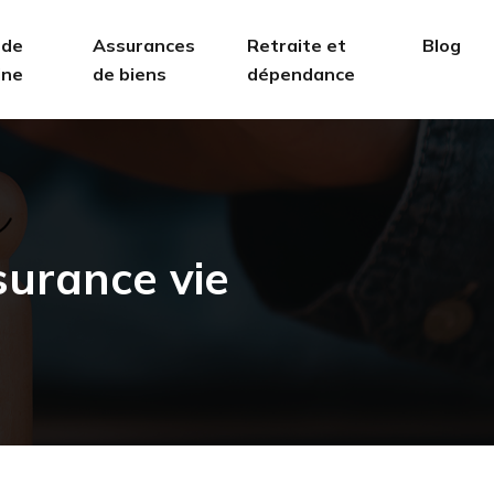
 de
Assurances
Retraite et
Blog
ine
de biens
dépendance
surance vie