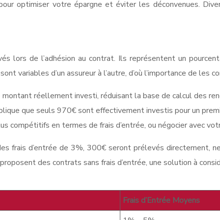
al pour optimiser votre épargne et éviter les déconvenues. Dive
levés lors de l’adhésion au contrat. Ils représentent un pour
s sont variables d’un assureur à l’autre, d’où l’importance de les 
 le montant réellement investi, réduisant la base de calcul des r
 implique que seuls 970€ sont effectivement investis pour un pr
us compétitifs en termes de frais d’entrée, ou négocier avec votr
s frais d’entrée de 3%, 300€ seront prélevés directement, ne l
e proposent des contrats sans frais d’entrée, une solution à con
Frais d’Entrée Moyens