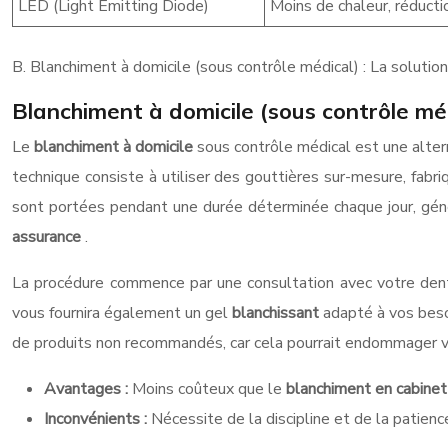
LED (Light Emitting Diode)
Moins de chaleur, réductio
B. Blanchiment à domicile (sous contrôle médical) : La solutio
Blanchiment à domicile (sous contrôle médi
Le
blanchiment à domicile
sous contrôle médical est une alte
technique consiste à utiliser des gouttières sur-mesure, fabr
sont portées pendant une durée déterminée chaque jour, géné
assurance
.
La procédure commence par une consultation avec votre denti
vous fournira également un gel
blanchissant
adapté à vos besoi
de produits non recommandés, car cela pourrait endommager v
Avantages :
Moins coûteux que le
blanchiment en cabine
Inconvénients :
Nécessite de la discipline et de la patienc