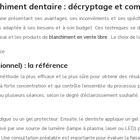
chiment dentaire : décryptage et co
cune présentant ses avantages, ses inconvénients et ses spéci
s adaptée à ses besoins et à son budget. Ces techniques se di
cal et les produits de
blanchiment en vente libre
. Le choix de
nce
onnel) : la référence
éthode la plus efficace et la plus sûre pour obtenir des résul
à forte concentration et qui contrôle l’ensemble du processus po
 plusieurs séances, selon le degré d’éclaircissement souhaité
igue ou un gel protecteur. Ensuite, le dentiste applique un ge
ivé par une source de lumière (lampe à plasma, laser ou LED) p
. Une consultation préalable est importante pour évaluer la faisa