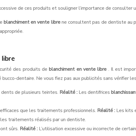
xcessive de ces produits et souligner l’importance de consulter un
de
blanchiment en vente libre
ne consultent pas de dentiste au p
nappropriée.
 libre
écurité des produits de
blanchiment en vente libre
. Il est impo
 bucco-dentaire. Ne vous fiez pas aux publicités sans vérifier l
 dents de plusieurs teintes.
Réalité :
Les dentifrices
blanchissa
 efficaces que les traitements professionnels.
Réalité :
Les kits 
 les traitements réalisés par un dentiste.
sont sûrs.
Réalité :
L’utilisation excessive ou incorrecte de certai