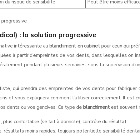
n du risque de sensibilité
Peut être moins efficac
n progressive
cal) : la solution progressive
rnative intéressante au
blanchiment en cabinet
pour ceux qui pré
iquées à partir d’empreintes de vos dents, dans lesquelles on i
ralement pendant plusieurs semaines, sous la supervision d’un 
ste, qui prendra des empreintes de vos dents pour fabriquer 
ns et vous expliquera comment l’utiliser correctement. Il est cruc
os dents ou vos gencives. Ce type de
blanchiment
est souvent 
t
, plus confortable (se fait à domicile), contrôle du résultat.
e, résultats moins rapides, toujours potentielle sensibilité dentai