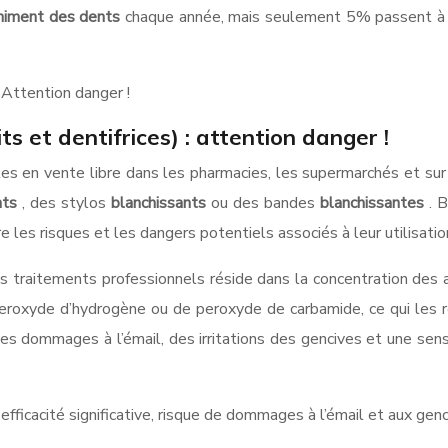
himent des dents
chaque année, mais seulement 5% passent à l
: Attention danger !
ts et dentifrices) : attention danger !
les en vente libre dans les pharmacies, les supermarchés et sur
nts
, des stylos
blanchissants
ou des bandes
blanchissantes
. 
ître les risques et les dangers potentiels associés à leur utilisat
 les traitements professionnels réside dans la concentration des
oxyde d’hydrogène ou de peroxyde de carbamide, ce qui les rend 
 des dommages à l’émail, des irritations des gencives et une sen
efficacité significative, risque de dommages à l’émail et aux gen