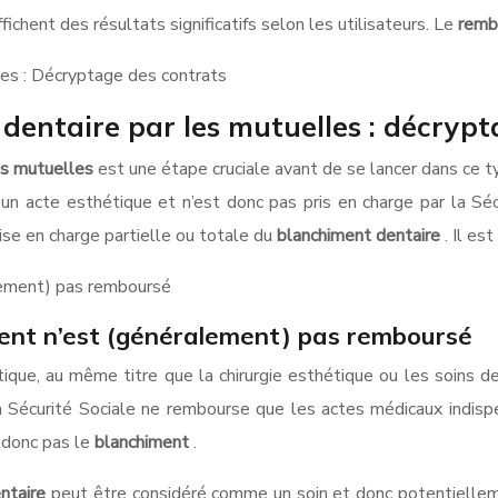
ffichent des résultats significatifs selon les utilisateurs. Le
remb
les : Décryptage des contrats
entaire par les mutuelles : décrypt
es mutuelles
est une étape cruciale avant de se lancer dans ce t
 acte esthétique et n’est donc pas pris en charge par la Séc
rise en charge partielle ou totale du
blanchiment dentaire
. Il e
alement) pas remboursé
ment n’est (généralement) pas remboursé
ue, au même titre que la chirurgie esthétique ou les soins de 
a Sécurité Sociale ne rembourse que les actes médicaux indispe
 donc pas le
blanchiment
.
entaire
peut être considéré comme un soin et donc potentiellem